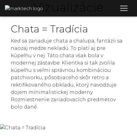
Vizualizácie
Chata = Tradícia
Keď sa zariaďuje chata a chalupa, fantázii sa
naozaj medze nekladú. To platí aj pre
kúpeľňu v nej. Táto chata však bola v
modernej zástavbe. Klientka si tak zvolila
kúpeľňu s veľmi správnou kombináciou
patchworku, pôsobiaceho skôr retro a
rektifikovaného obkladu, ktorý navodzuje
dojem minimalistickej moderny.
Rozmiestnenie zariaďovacích predmetov
bolo dané.
Predchádzajúci
Nas