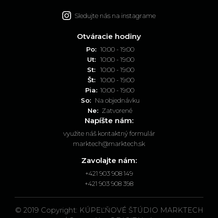
Sledujte nás na instagrame
Otváracie hodiny
Po:
10:00 - 19:00
Ut:
10:00 - 19:00
St:
10:00 - 19:00
Št:
10:00 - 19:00
Pia:
10:00 - 19:00
So:
Na objednávku
Ne:
Zatvorené
Napíšte nám:
využite náš kontaktný formulár
marktech@marktech.sk
Zavolajte nám:
+421 903 908 149
+421 903 908 398
© 2019 Copyright: KÚPEĽŇOVÉ ŠTÚDIO MARKTECH