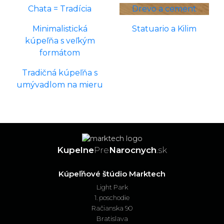
Chata = Tradícia
Drevo a cement
Minimalistická
Statuario a Kilim
kúpeľňa s veľkým
formátom
Tradičná kúpeľňa s
umývadlom na mieru
Kupelne
Pre
Narocnych
.sk
Kúpeľňové štúdio Marktech
Light Park
1. poschodie
Račianska 90
Bratislava